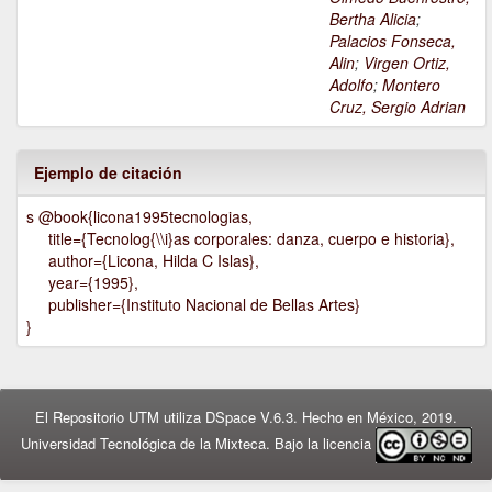
Bertha Alicia
;
Palacios Fonseca,
Alin
;
Virgen Ortiz,
Adolfo
;
Montero
Cruz, Sergio Adrian
Ejemplo de citación
s @book{licona1995tecnologias,
title={Tecnolog{\\i}as corporales: danza, cuerpo e historia},
author={Licona, Hilda C Islas},
year={1995},
publisher={Instituto Nacional de Bellas Artes}
}
El Repositorio UTM utiliza DSpace V.6.3. Hecho en México, 2019.
Universidad Tecnológica de la Mixteca. Bajo la licencia