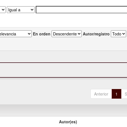
En orden
Autor/registro
Anterior
1
S
Autor(es)