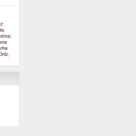
ez
da,
drina
;
erta
rtha
rtiz,