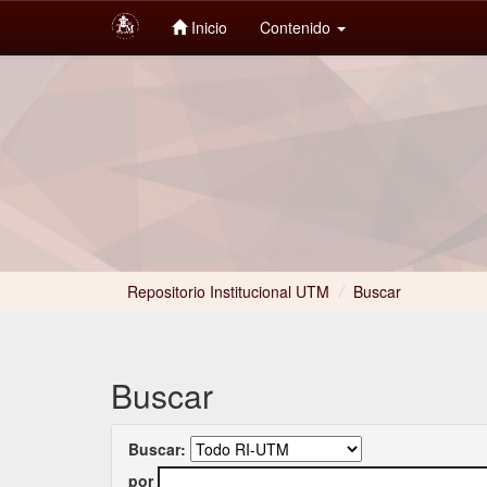
Inicio
Contenido
Skip
navigation
Repositorio Institucional UTM
/
Buscar
Buscar
Buscar:
por