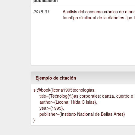
publicación
2015-01
Análisis del consumo crónico de etano
fenotipo similar al de la diabetes tipo 
Ejemplo de citación
s @book{licona1995tecnologias,
title={Tecnolog{\\i}as corporales: danza, cuerpo e h
author={Licona, Hilda C Islas},
year={1995},
publisher={Instituto Nacional de Bellas Artes}
}