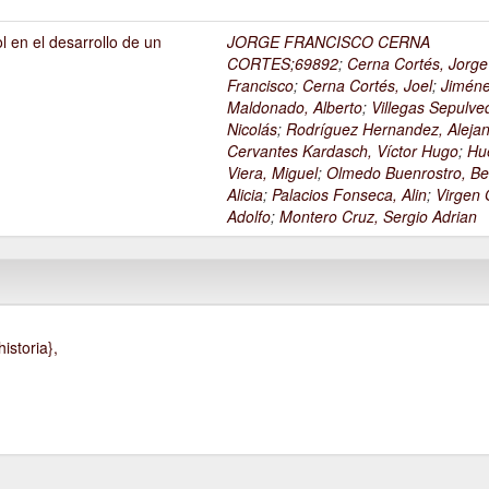
l en el desarrollo de un
JORGE FRANCISCO CERNA
1
CORTES;69892
;
Cerna Cortés, Jorge
Francisco
;
Cerna Cortés, Joel
;
Jimén
Maldonado, Alberto
;
Villegas Sepulve
Nicolás
;
Rodríguez Hernandez, Alejan
Cervantes Kardasch, Víctor Hugo
;
Hu
Viera, Miguel
;
Olmedo Buenrostro, Be
Alicia
;
Palacios Fonseca, Alin
;
Virgen O
Adolfo
;
Montero Cruz, Sergio Adrian
istoria},