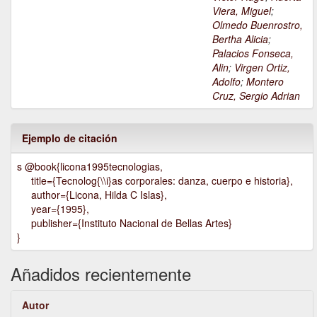
Viera, Miguel
;
Olmedo Buenrostro,
Bertha Alicia
;
Palacios Fonseca,
Alin
;
Virgen Ortiz,
Adolfo
;
Montero
Cruz, Sergio Adrian
Ejemplo de citación
s @book{licona1995tecnologias,
title={Tecnolog{\\i}as corporales: danza, cuerpo e historia},
author={Licona, Hilda C Islas},
year={1995},
publisher={Instituto Nacional de Bellas Artes}
}
Añadidos recientemente
Autor