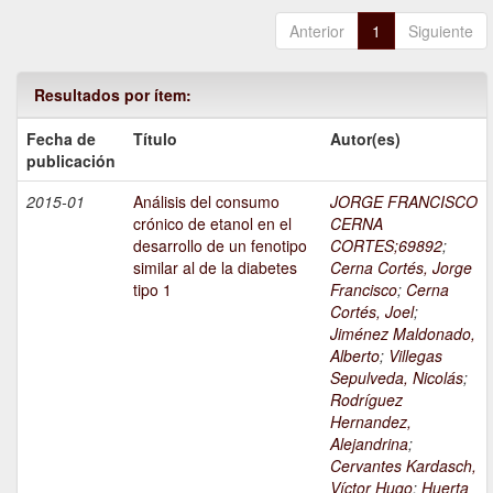
Anterior
1
Siguiente
Resultados por ítem:
Fecha de
Título
Autor(es)
publicación
2015-01
Análisis del consumo
JORGE FRANCISCO
crónico de etanol en el
CERNA
desarrollo de un fenotipo
CORTES;69892
;
similar al de la diabetes
Cerna Cortés, Jorge
tipo 1
Francisco
;
Cerna
Cortés, Joel
;
Jiménez Maldonado,
Alberto
;
Villegas
Sepulveda, Nicolás
;
Rodríguez
Hernandez,
Alejandrina
;
Cervantes Kardasch,
Víctor Hugo
;
Huerta