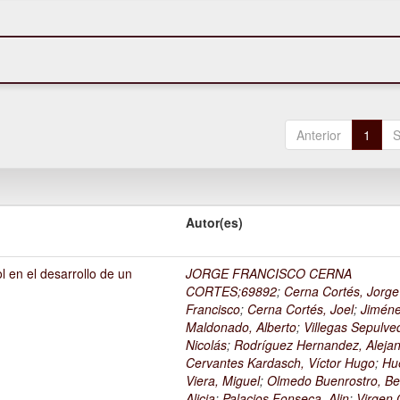
Anterior
1
S
Autor(es)
l en el desarrollo de un
JORGE FRANCISCO CERNA
1
CORTES;69892
;
Cerna Cortés, Jorge
Francisco
;
Cerna Cortés, Joel
;
Jimén
Maldonado, Alberto
;
Villegas Sepulve
Nicolás
;
Rodríguez Hernandez, Alejan
Cervantes Kardasch, Víctor Hugo
;
Hu
Viera, Miguel
;
Olmedo Buenrostro, Be
Alicia
;
Palacios Fonseca, Alin
;
Virgen O