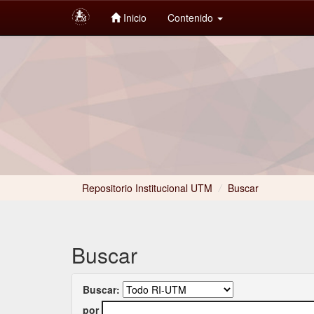
Inicio
Contenido
Skip
navigation
Repositorio Institucional UTM
/
Buscar
Buscar
Buscar:
por