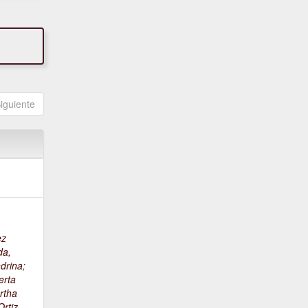
iguiente
ez
da,
drina
;
erta
rtha
rtiz,