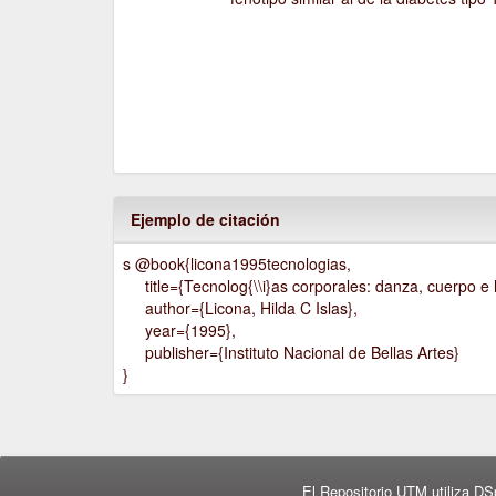
Ejemplo de citación
s @book{licona1995tecnologias,
title={Tecnolog{\\i}as corporales: danza, cuerpo e h
author={Licona, Hilda C Islas},
year={1995},
publisher={Instituto Nacional de Bellas Artes}
}
El Repositorio UTM utiliza DS