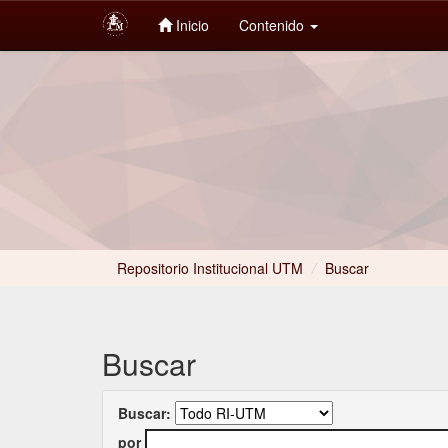
Inicio
Contenido
Skip
navigation
Repositorio Institucional UTM
/
Buscar
Buscar
Buscar:
por