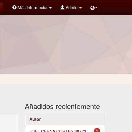
Más información
Admin
Añadidos recientemente
Autor
JOEL CERNA CORTES;38773
1