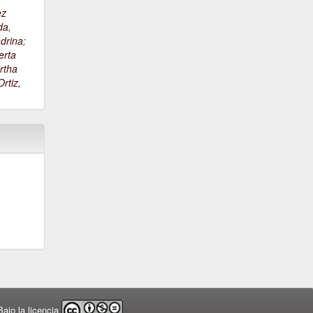
ez
da,
drina
;
erta
rtha
rtiz,
ajo la licencia