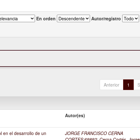
En orden
Autor/registro
Anterior
1
S
Autor(es)
l en el desarrollo de un
JORGE FRANCISCO CERNA
1
CORTES;69892
;
Cerna Cortés, Jorge