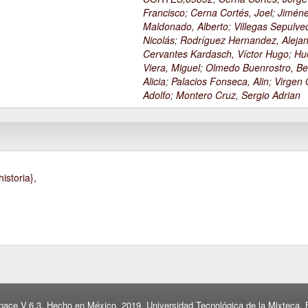
Francisco
;
Cerna Cortés, Joel
;
Jimén
Maldonado, Alberto
;
Villegas Sepulve
Nicolás
;
Rodríguez Hernandez, Alejan
Cervantes Kardasch, Víctor Hugo
;
Hu
Viera, Miguel
;
Olmedo Buenrostro, Be
Alicia
;
Palacios Fonseca, Alin
;
Virgen O
Adolfo
;
Montero Cruz, Sergio Adrian
istoria},
pace V.6.3. Hecho en México, 2019. Universidad Tecnológica de la Mixteca. B