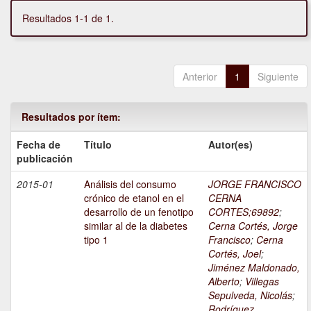
Resultados 1-1 de 1.
Anterior
1
Siguiente
Resultados por ítem:
Fecha de
Título
Autor(es)
publicación
2015-01
Análisis del consumo
JORGE FRANCISCO
crónico de etanol en el
CERNA
desarrollo de un fenotipo
CORTES;69892
;
similar al de la diabetes
Cerna Cortés, Jorge
tipo 1
Francisco
;
Cerna
Cortés, Joel
;
Jiménez Maldonado,
Alberto
;
Villegas
Sepulveda, Nicolás
;
Rodríguez