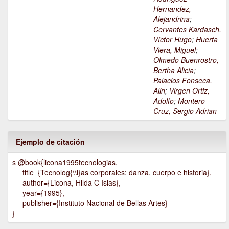
Hernandez,
Alejandrina
;
Cervantes Kardasch,
Víctor Hugo
;
Huerta
Viera, Miguel
;
Olmedo Buenrostro,
Bertha Alicia
;
Palacios Fonseca,
Alin
;
Virgen Ortiz,
Adolfo
;
Montero
Cruz, Sergio Adrian
Ejemplo de citación
s @book{licona1995tecnologias,
title={Tecnolog{\\i}as corporales: danza, cuerpo e historia},
author={Licona, Hilda C Islas},
year={1995},
publisher={Instituto Nacional de Bellas Artes}
}