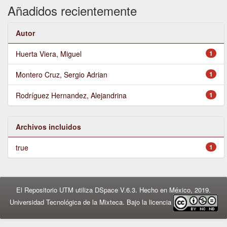
Añadidos recientemente
Autor
Huerta Viera, Miguel
1
Montero Cruz, Sergio Adrian
1
Rodríguez Hernandez, Alejandrina
1
Archivos incluidos
true
1
El Repositorio UTM utiliza DSpace V.6.3. Hecho en México, 2019.
Universidad Tecnológica de la Mixteca. Bajo la licencia