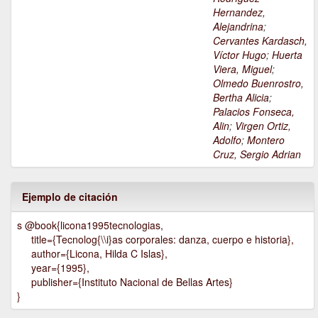
Hernandez,
Alejandrina
;
Cervantes Kardasch,
Víctor Hugo
;
Huerta
Viera, Miguel
;
Olmedo Buenrostro,
Bertha Alicia
;
Palacios Fonseca,
Alin
;
Virgen Ortiz,
Adolfo
;
Montero
Cruz, Sergio Adrian
Ejemplo de citación
s @book{licona1995tecnologias,
title={Tecnolog{\\i}as corporales: danza, cuerpo e historia},
author={Licona, Hilda C Islas},
year={1995},
publisher={Instituto Nacional de Bellas Artes}
}