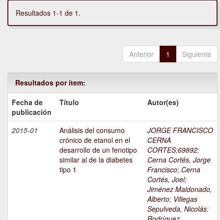
Resultados 1-1 de 1.
Anterior
1
Siguiente
Resultados por ítem:
Fecha de
Título
Autor(es)
publicación
2015-01
Análisis del consumo
JORGE FRANCISCO
crónico de etanol en el
CERNA
desarrollo de un fenotipo
CORTES;69892
;
similar al de la diabetes
Cerna Cortés, Jorge
tipo 1
Francisco
;
Cerna
Cortés, Joel
;
Jiménez Maldonado,
Alberto
;
Villegas
Sepulveda, Nicolás
;
Rodríguez