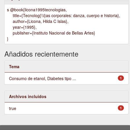
s @book{licona1995tecnologias,
title={Tecnolog{\\i}as corporales: danza, cuerpo e historia},
author={Licona, Hilda C Islas},
year={1995},
publisher={Instituto Nacional de Bellas Artes}
}
Añadidos recientemente
Tema
Consumo de etanol, Diabetes tipo ...
1
Archivos incluidos
true
1