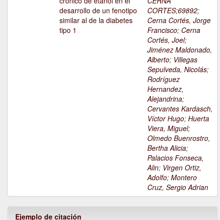
crónico de etanol en el
CERNA
desarrollo de un fenotipo
CORTES;69892
;
similar al de la diabetes
Cerna Cortés, Jorge
tipo 1
Francisco
;
Cerna
Cortés, Joel
;
Jiménez Maldonado,
Alberto
;
Villegas
Sepulveda, Nicolás
;
Rodríguez
Hernandez,
Alejandrina
;
Cervantes Kardasch,
Víctor Hugo
;
Huerta
Viera, Miguel
;
Olmedo Buenrostro,
Bertha Alicia
;
Palacios Fonseca,
Alin
;
Virgen Ortiz,
Adolfo
;
Montero
Cruz, Sergio Adrian
Ejemplo de citación