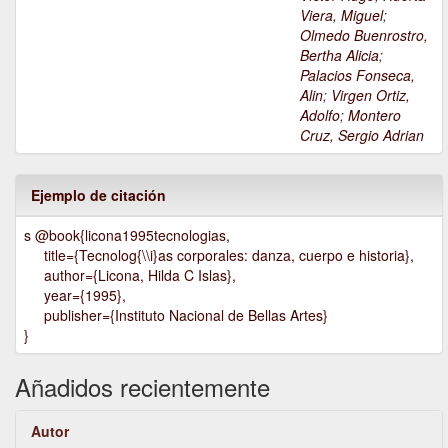
Viera, Miguel
;
Olmedo Buenrostro,
Bertha Alicia
;
Palacios Fonseca,
Alin
;
Virgen Ortiz,
Adolfo
;
Montero
Cruz, Sergio Adrian
Ejemplo de citación
s @book{licona1995tecnologias,
title={Tecnolog{\\i}as corporales: danza, cuerpo e historia},
author={Licona, Hilda C Islas},
year={1995},
publisher={Instituto Nacional de Bellas Artes}
}
Añadidos recientemente
Autor