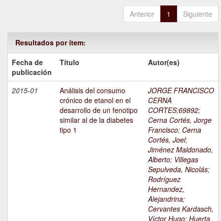
Anterior
1
Siguiente
Resultados por ítem:
Fecha de
Título
Autor(es)
publicación
2015-01
Análisis del consumo
JORGE FRANCISCO
crónico de etanol en el
CERNA
desarrollo de un fenotipo
CORTES;69892
;
similar al de la diabetes
Cerna Cortés, Jorge
tipo 1
Francisco
;
Cerna
Cortés, Joel
;
Jiménez Maldonado,
Alberto
;
Villegas
Sepulveda, Nicolás
;
Rodríguez
Hernandez,
Alejandrina
;
Cervantes Kardasch,
Víctor Hugo
;
Huerta