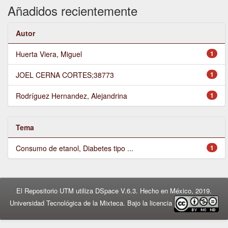
Añadidos recientemente
Autor
Huerta Viera, Miguel
1
JOEL CERNA CORTES;38773
1
Rodríguez Hernandez, Alejandrina
1
Tema
Consumo de etanol, Diabetes tipo ...
1
El Repositorio UTM utiliza DSpace V.6.3. Hecho en México, 2019.
Universidad Tecnológica de la Mixteca. Bajo la licencia