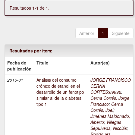
Resultados 1-1 de 1.
Anterior
1
Siguiente
Resultados por ítem:
Fecha de
Título
Autor(es)
publicación
2015-01
Análisis del consumo
JORGE FRANCISCO
crónico de etanol en el
CERNA
desarrollo de un fenotipo
CORTES;69892
;
similar al de la diabetes
Cerna Cortés, Jorge
tipo 1
Francisco
;
Cerna
Cortés, Joel
;
Jiménez Maldonado,
Alberto
;
Villegas
Sepulveda, Nicolás
;
Rodríguez