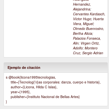
Hernandez,
Alejandrina
;
Cervantes Kardasch,
Víctor Hugo
;
Huerta
Viera, Miguel
;
Olmedo Buenrostro,
Bertha Alicia
;
Palacios Fonseca,
Alin
;
Virgen Ortiz,
Adolfo
;
Montero
Cruz, Sergio Adrian
Ejemplo de citación
s @book{licona1995tecnologias,
title={Tecnolog{\\i}as corporales: danza, cuerpo e historia},
author={Licona, Hilda C Islas},
year={1995},
publisher={Instituto Nacional de Bellas Artes}
}