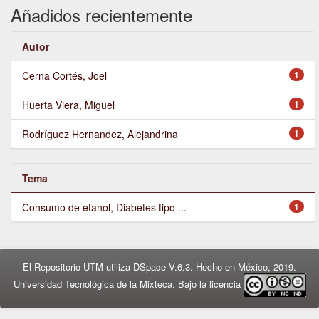
Añadidos recientemente
Autor
Cerna Cortés, Joel
1
Huerta Viera, Miguel
1
Rodríguez Hernandez, Alejandrina
1
Tema
Consumo de etanol, Diabetes tipo ...
1
El Repositorio UTM utiliza DSpace V.6.3. Hecho en México, 2019.
Universidad Tecnológica de la Mixteca. Bajo la licencia