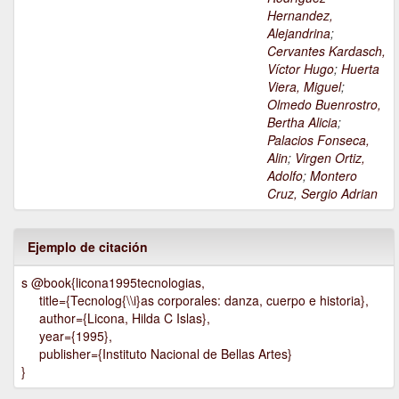
Hernandez,
Alejandrina
;
Cervantes Kardasch,
Víctor Hugo
;
Huerta
Viera, Miguel
;
Olmedo Buenrostro,
Bertha Alicia
;
Palacios Fonseca,
Alin
;
Virgen Ortiz,
Adolfo
;
Montero
Cruz, Sergio Adrian
Ejemplo de citación
s @book{licona1995tecnologias,
title={Tecnolog{\\i}as corporales: danza, cuerpo e historia},
author={Licona, Hilda C Islas},
year={1995},
publisher={Instituto Nacional de Bellas Artes}
}