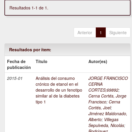
Resultados 1-1 de 1.
Anterior
1
Siguiente
Resultados por ítem:
Fecha de
Título
Autor(es)
publicación
2015-01
Análisis del consumo
JORGE FRANCISCO
crónico de etanol en el
CERNA
desarrollo de un fenotipo
CORTES;69892
;
similar al de la diabetes
Cerna Cortés, Jorge
tipo 1
Francisco
;
Cerna
Cortés, Joel
;
Jiménez Maldonado,
Alberto
;
Villegas
Sepulveda, Nicolás
;
Rodríguez