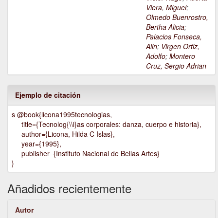
Viera, Miguel
;
Olmedo Buenrostro,
Bertha Alicia
;
Palacios Fonseca,
Alin
;
Virgen Ortiz,
Adolfo
;
Montero
Cruz, Sergio Adrian
Ejemplo de citación
s @book{licona1995tecnologias,
title={Tecnolog{\\i}as corporales: danza, cuerpo e historia},
author={Licona, Hilda C Islas},
year={1995},
publisher={Instituto Nacional de Bellas Artes}
}
Añadidos recientemente
Autor