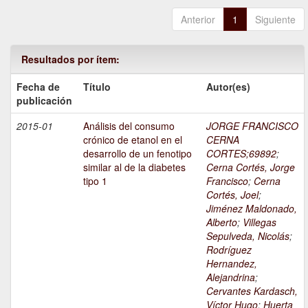
Anterior
1
Siguiente
Resultados por ítem:
Fecha de
Título
Autor(es)
publicación
2015-01
Análisis del consumo
JORGE FRANCISCO
crónico de etanol en el
CERNA
desarrollo de un fenotipo
CORTES;69892
;
similar al de la diabetes
Cerna Cortés, Jorge
tipo 1
Francisco
;
Cerna
Cortés, Joel
;
Jiménez Maldonado,
Alberto
;
Villegas
Sepulveda, Nicolás
;
Rodríguez
Hernandez,
Alejandrina
;
Cervantes Kardasch,
Víctor Hugo
;
Huerta