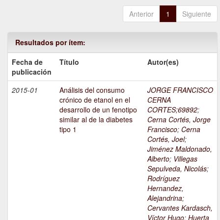
Anterior
1
Siguiente
Resultados por ítem:
Fecha de
Título
Autor(es)
publicación
2015-01
Análisis del consumo
JORGE FRANCISCO
crónico de etanol en el
CERNA
desarrollo de un fenotipo
CORTES;69892
;
similar al de la diabetes
Cerna Cortés, Jorge
tipo 1
Francisco
;
Cerna
Cortés, Joel
;
Jiménez Maldonado,
Alberto
;
Villegas
Sepulveda, Nicolás
;
Rodríguez
Hernandez,
Alejandrina
;
Cervantes Kardasch,
Víctor Hugo
;
Huerta