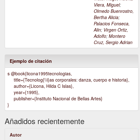
Viera, Miguel
;
Olmedo Buenrostro,
Bertha Alicia
;
Palacios Fonseca,
Alin
;
Virgen Ortiz,
Adolfo
;
Montero
Cruz, Sergio Adrian
Ejemplo de citación
s @book{licona1995tecnologias,
title={Tecnolog{\\i}as corporales: danza, cuerpo e historia},
author={Licona, Hilda C Islas},
year={1995},
publisher={Instituto Nacional de Bellas Artes}
}
Añadidos recientemente
Autor