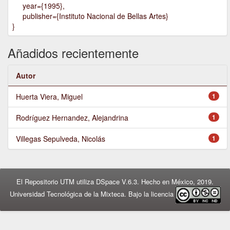
year={1995},
publisher={Instituto Nacional de Bellas Artes}
}
Añadidos recientemente
Autor
Huerta Viera, Miguel
1
Rodríguez Hernandez, Alejandrina
1
Villegas Sepulveda, Nicolás
1
El Repositorio UTM utiliza DSpace V.6.3. Hecho en México, 2019.
Universidad Tecnológica de la Mixteca. Bajo la licencia