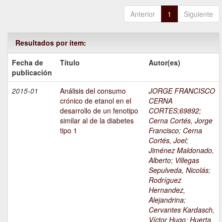
Anterior
1
Siguiente
Resultados por ítem:
Fecha de
Título
Autor(es)
publicación
2015-01
Análisis del consumo
JORGE FRANCISCO
crónico de etanol en el
CERNA
desarrollo de un fenotipo
CORTES;69892
;
similar al de la diabetes
Cerna Cortés, Jorge
tipo 1
Francisco
;
Cerna
Cortés, Joel
;
Jiménez Maldonado,
Alberto
;
Villegas
Sepulveda, Nicolás
;
Rodríguez
Hernandez,
Alejandrina
;
Cervantes Kardasch,
Víctor Hugo
;
Huerta