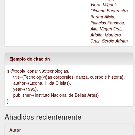
Viera, Miguel
;
Olmedo Buenrostro,
Bertha Alicia
;
Palacios Fonseca,
Alin
;
Virgen Ortiz,
Adolfo
;
Montero
Cruz, Sergio Adrian
Ejemplo de citación
s @book{licona1995tecnologias,
title={Tecnolog{\\i}as corporales: danza, cuerpo e historia},
author={Licona, Hilda C Islas},
year={1995},
publisher={Instituto Nacional de Bellas Artes}
}
Añadidos recientemente
Autor