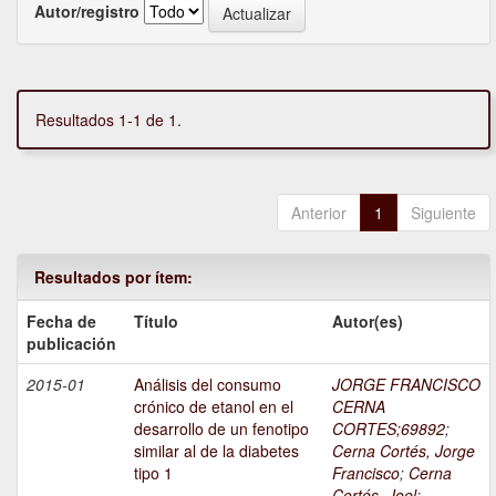
Autor/registro
Resultados 1-1 de 1.
Anterior
1
Siguiente
Resultados por ítem:
Fecha de
Título
Autor(es)
publicación
2015-01
Análisis del consumo
JORGE FRANCISCO
crónico de etanol en el
CERNA
desarrollo de un fenotipo
CORTES;69892
;
similar al de la diabetes
Cerna Cortés, Jorge
tipo 1
Francisco
;
Cerna
Cortés, Joel
;