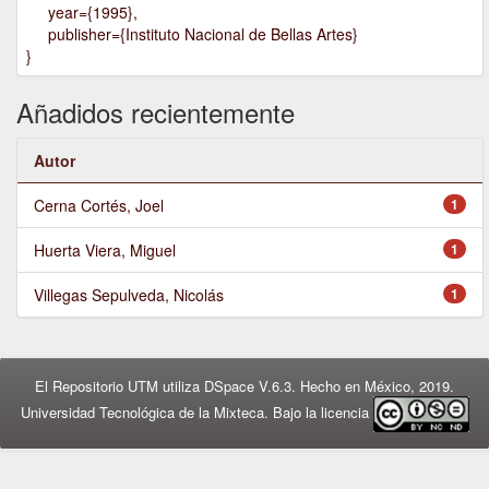
year={1995},
publisher={Instituto Nacional de Bellas Artes}
}
Añadidos recientemente
Autor
Cerna Cortés, Joel
1
Huerta Viera, Miguel
1
Villegas Sepulveda, Nicolás
1
El Repositorio UTM utiliza DSpace V.6.3. Hecho en México, 2019.
Universidad Tecnológica de la Mixteca. Bajo la licencia