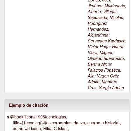
Jiménez Maldonado,
Alberto
;
Villegas
Sepulveda, Nicolás
;
Rodríguez
Hernandez,
Alejandrina
;
Cervantes Kardasch,
Víctor Hugo
;
Huerta
Viera, Miguel
;
Olmedo Buenrostro,
Bertha Alicia
;
Palacios Fonseca,
Alin
;
Virgen Ortiz,
Adolfo
;
Montero
Cruz, Sergio Adrian
Ejemplo de citación
s @book{licona1995tecnologias,
title={Tecnolog{\\i}as corporales: danza, cuerpo e historia},
author={Licona, Hilda C Islas},