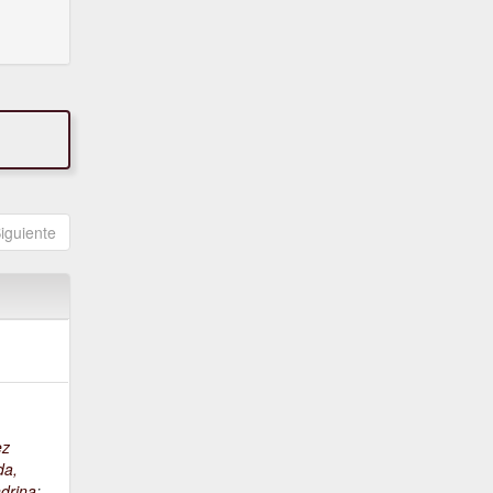
iguiente
ez
da,
drina
;