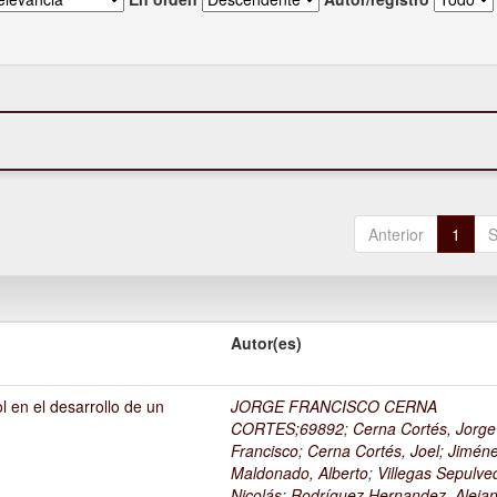
Anterior
1
S
Autor(es)
l en el desarrollo de un
JORGE FRANCISCO CERNA
1
CORTES;69892
;
Cerna Cortés, Jorge
Francisco
;
Cerna Cortés, Joel
;
Jimén
Maldonado, Alberto
;
Villegas Sepulve
Nicolás
;
Rodríguez Hernandez, Alejan