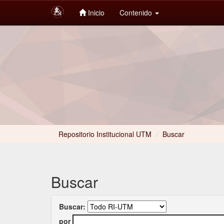
Inicio
Contenido
Skip
navigation
Repositorio Institucional UTM
/
Buscar
Buscar
Buscar:
por