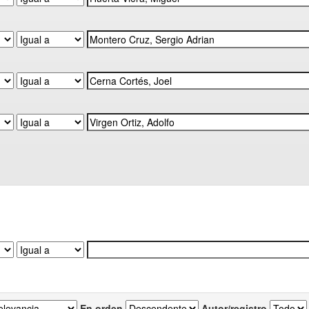
En orden
Autor/registro