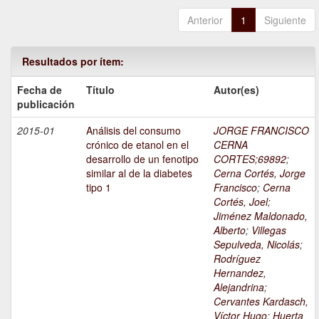
Anterior
1
Siguiente
Resultados por ítem:
Fecha de
Título
Autor(es)
publicación
2015-01
Análisis del consumo
JORGE FRANCISCO
crónico de etanol en el
CERNA
desarrollo de un fenotipo
CORTES;69892
;
similar al de la diabetes
Cerna Cortés, Jorge
tipo 1
Francisco
;
Cerna
Cortés, Joel
;
Jiménez Maldonado,
Alberto
;
Villegas
Sepulveda, Nicolás
;
Rodríguez
Hernandez,
Alejandrina
;
Cervantes Kardasch,
Víctor Hugo
;
Huerta