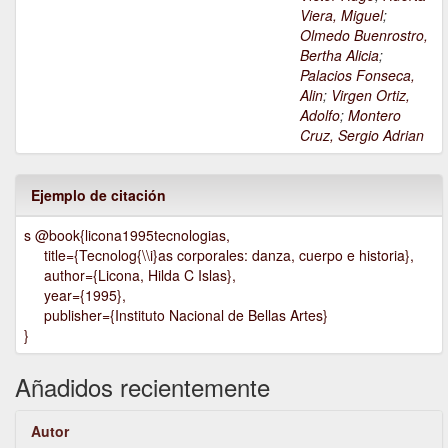
Viera, Miguel
;
Olmedo Buenrostro,
Bertha Alicia
;
Palacios Fonseca,
Alin
;
Virgen Ortiz,
Adolfo
;
Montero
Cruz, Sergio Adrian
Ejemplo de citación
s @book{licona1995tecnologias,
title={Tecnolog{\\i}as corporales: danza, cuerpo e historia},
author={Licona, Hilda C Islas},
year={1995},
publisher={Instituto Nacional de Bellas Artes}
}
Añadidos recientemente
Autor