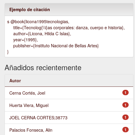
Ejemplo de citación
s @book{licona1995tecnologias,
title={Tecnolog{\\i}as corporales: danza, cuerpo e historia},
author={Licona, Hilda C Islas},
year={1995},
publisher={Instituto Nacional de Bellas Artes}
}
Añadidos recientemente
Autor
Cerna Cortés, Joel
1
Huerta Viera, Miguel
1
JOEL CERNA CORTES;38773
1
Palacios Fonseca, Alin
1