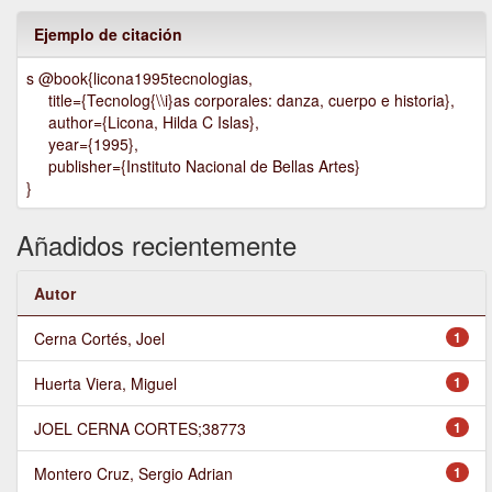
Ejemplo de citación
s @book{licona1995tecnologias,
title={Tecnolog{\\i}as corporales: danza, cuerpo e historia},
author={Licona, Hilda C Islas},
year={1995},
publisher={Instituto Nacional de Bellas Artes}
}
Añadidos recientemente
Autor
Cerna Cortés, Joel
1
Huerta Viera, Miguel
1
JOEL CERNA CORTES;38773
1
Montero Cruz, Sergio Adrian
1