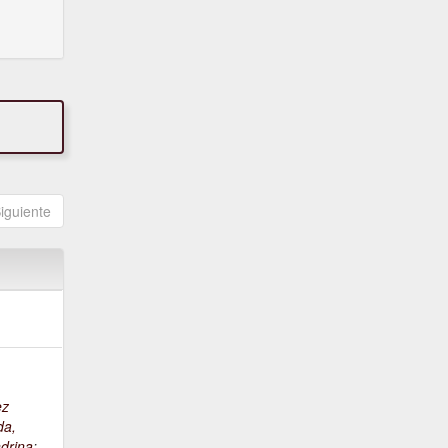
iguiente
ez
da,
drina
;