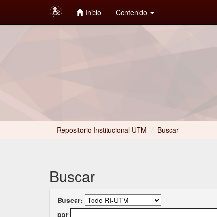
Inicio
Contenido
Skip
navigation
Repositorio Institucional UTM
/
Buscar
Buscar
Buscar:
por