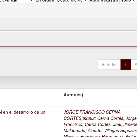
Anterior
1
S
Autor(es)
l en el desarrollo de un
JORGE FRANCISCO CERNA
1
CORTES;69892
;
Cerna Cortés, Jorge
Francisco
;
Cerna Cortés, Joel
;
Jimén
Maldonado, Alberto
;
Villegas Sepulve
Nicolás
;
Rodríguez Hernandez, Alejan