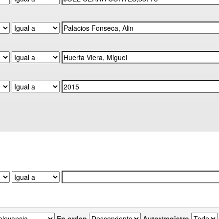
En orden
Autor/registro