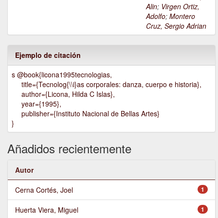
Alin
;
Virgen Ortiz,
Adolfo
;
Montero
Cruz, Sergio Adrian
Ejemplo de citación
s @book{licona1995tecnologias,
title={Tecnolog{\\i}as corporales: danza, cuerpo e historia},
author={Licona, Hilda C Islas},
year={1995},
publisher={Instituto Nacional de Bellas Artes}
}
Añadidos recientemente
Autor
Cerna Cortés, Joel
1
Huerta Viera, Miguel
1