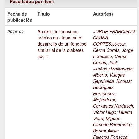
Resultados por ítem:
Fecha de
Título
Autor(es)
publicación
2015-01
Análisis del consumo
JORGE FRANCISCO
crónico de etanol en el
CERNA
desarrollo de un fenotipo
CORTES;69892
;
similar al de la diabetes
Cerna Cortés, Jorge
tipo 1
Francisco
;
Cerna
Cortés, Joel
;
Jiménez Maldonado,
Alberto
;
Villegas
Sepulveda, Nicolás
;
Rodríguez
Hernandez,
Alejandrina
;
Cervantes Kardasch,
Víctor Hugo
;
Huerta
Viera, Miguel
;
Olmedo Buenrostro,
Bertha Alicia
;
Palacios Fonseca,