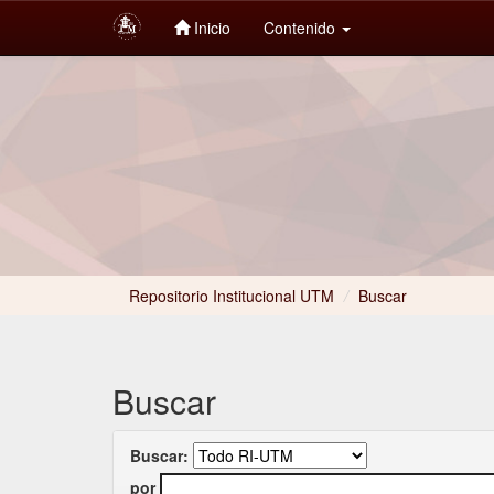
Inicio
Contenido
Skip
navigation
Repositorio Institucional UTM
/
Buscar
Buscar
Buscar:
por