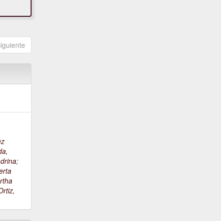
iguiente
ez
da,
drina
;
erta
rtha
rtiz,