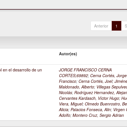
Anterior
1
S
Autor(es)
l en el desarrollo de un
JORGE FRANCISCO CERNA
1
CORTES;69892
;
Cerna Cortés, Jorge
Francisco
;
Cerna Cortés, Joel
;
Jimén
Maldonado, Alberto
;
Villegas Sepulve
Nicolás
;
Rodríguez Hernandez, Alejan
Cervantes Kardasch, Víctor Hugo
;
Hu
Viera, Miguel
;
Olmedo Buenrostro, Be
Alicia
;
Palacios Fonseca, Alin
;
Virgen O
Adolfo
;
Montero Cruz, Sergio Adrian