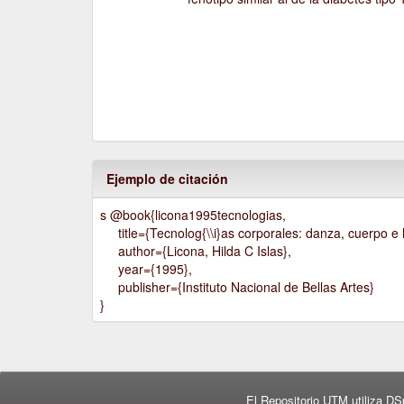
Ejemplo de citación
s @book{licona1995tecnologias,
title={Tecnolog{\\i}as corporales: danza, cuerpo e h
author={Licona, Hilda C Islas},
year={1995},
publisher={Instituto Nacional de Bellas Artes}
}
El Repositorio UTM utiliza DS