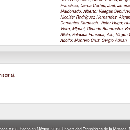
Francisco
;
Cerna Cortés, Joel
;
Jimén
Maldonado, Alberto
;
Villegas Sepulve
Nicolás
;
Rodríguez Hernandez, Alejan
Cervantes Kardasch, Víctor Hugo
;
Hu
Viera, Miguel
;
Olmedo Buenrostro, Be
Alicia
;
Palacios Fonseca, Alin
;
Virgen O
Adolfo
;
Montero Cruz, Sergio Adrian
istoria},
pace V.6.3. Hecho en México, 2019. Universidad Tecnológica de la Mixteca. B