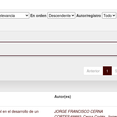
En orden
Autor/registro
Anterior
1
S
Autor(es)
l en el desarrollo de un
JORGE FRANCISCO CERNA
1
CORTES;69892
;
Cerna Cortés, Jorge