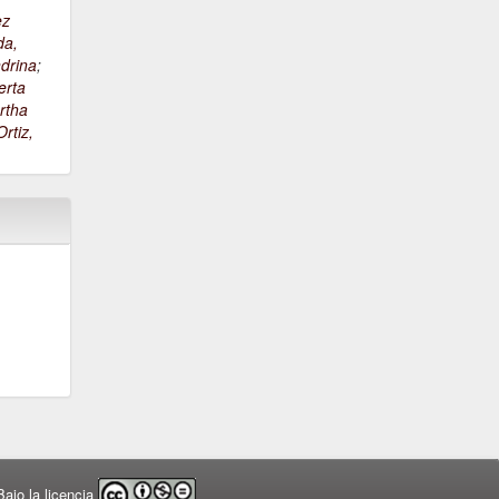
ez
da,
drina
;
erta
rtha
rtiz,
ajo la licencia