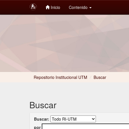
Inicio
Contenido
Skip
navigation
Repositorio Institucional UTM
/
Buscar
Buscar
Buscar:
por