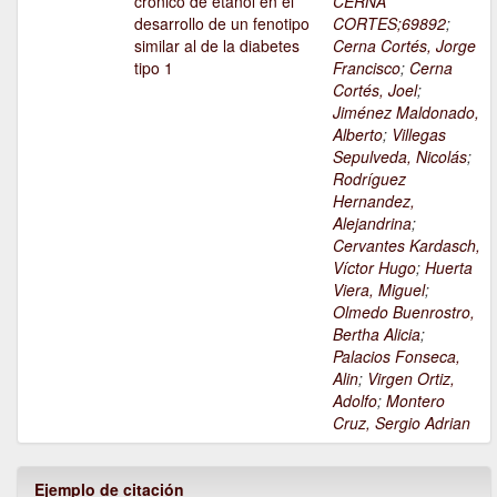
crónico de etanol en el
CERNA
desarrollo de un fenotipo
CORTES;69892
;
similar al de la diabetes
Cerna Cortés, Jorge
tipo 1
Francisco
;
Cerna
Cortés, Joel
;
Jiménez Maldonado,
Alberto
;
Villegas
Sepulveda, Nicolás
;
Rodríguez
Hernandez,
Alejandrina
;
Cervantes Kardasch,
Víctor Hugo
;
Huerta
Viera, Miguel
;
Olmedo Buenrostro,
Bertha Alicia
;
Palacios Fonseca,
Alin
;
Virgen Ortiz,
Adolfo
;
Montero
Cruz, Sergio Adrian
Ejemplo de citación