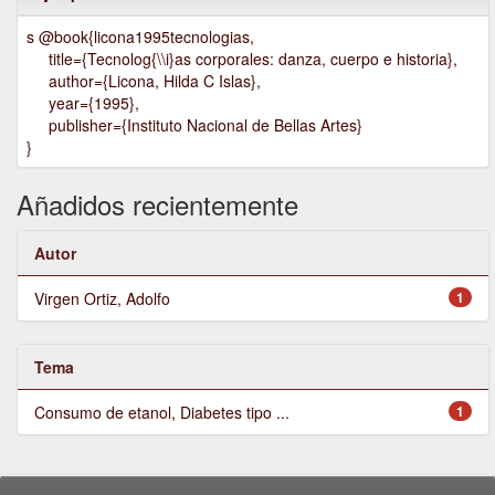
s @book{licona1995tecnologias,
title={Tecnolog{\\i}as corporales: danza, cuerpo e historia},
author={Licona, Hilda C Islas},
year={1995},
publisher={Instituto Nacional de Bellas Artes}
}
Añadidos recientemente
Autor
Virgen Ortiz, Adolfo
1
Tema
Consumo de etanol, Diabetes tipo ...
1