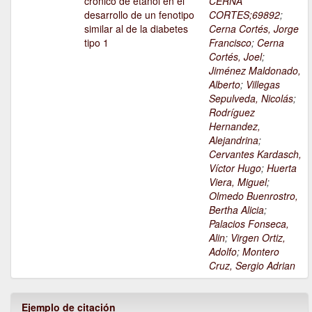
crónico de etanol en el
CERNA
desarrollo de un fenotipo
CORTES;69892
;
similar al de la diabetes
Cerna Cortés, Jorge
tipo 1
Francisco
;
Cerna
Cortés, Joel
;
Jiménez Maldonado,
Alberto
;
Villegas
Sepulveda, Nicolás
;
Rodríguez
Hernandez,
Alejandrina
;
Cervantes Kardasch,
Víctor Hugo
;
Huerta
Viera, Miguel
;
Olmedo Buenrostro,
Bertha Alicia
;
Palacios Fonseca,
Alin
;
Virgen Ortiz,
Adolfo
;
Montero
Cruz, Sergio Adrian
Ejemplo de citación