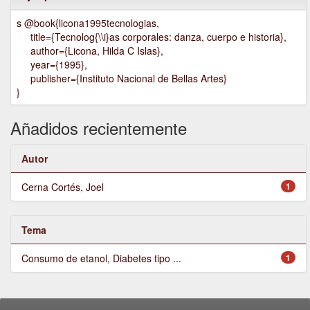
s @book{licona1995tecnologias,
title={Tecnolog{\\i}as corporales: danza, cuerpo e historia},
author={Licona, Hilda C Islas},
year={1995},
publisher={Instituto Nacional de Bellas Artes}
}
Añadidos recientemente
Autor
Cerna Cortés, Joel
1
Tema
Consumo de etanol, Diabetes tipo ...
1