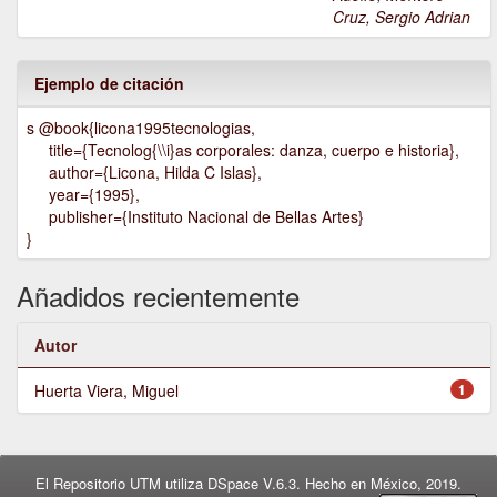
Cruz, Sergio Adrian
Ejemplo de citación
s @book{licona1995tecnologias,
title={Tecnolog{\\i}as corporales: danza, cuerpo e historia},
author={Licona, Hilda C Islas},
year={1995},
publisher={Instituto Nacional de Bellas Artes}
}
Añadidos recientemente
Autor
Huerta Viera, Miguel
1
El Repositorio UTM utiliza DSpace V.6.3. Hecho en México, 2019.