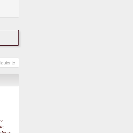
iguiente
ez
da,
drina
;