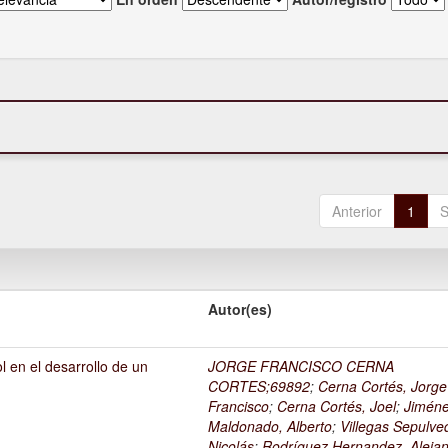
Anterior
1
S
Autor(es)
l en el desarrollo de un
JORGE FRANCISCO CERNA
1
CORTES;69892
;
Cerna Cortés, Jorge
Francisco
;
Cerna Cortés, Joel
;
Jimén
Maldonado, Alberto
;
Villegas Sepulve
Nicolás
;
Rodríguez Hernandez, Alejan