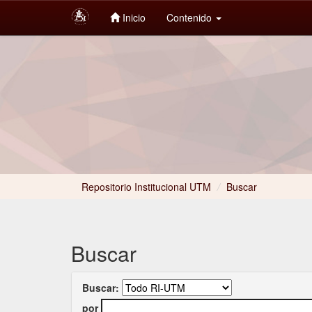
Inicio
Contenido
Skip
navigation
Repositorio Institucional UTM
/
Buscar
Buscar
Buscar:
por