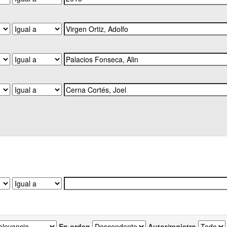
En orden
Autor/registro