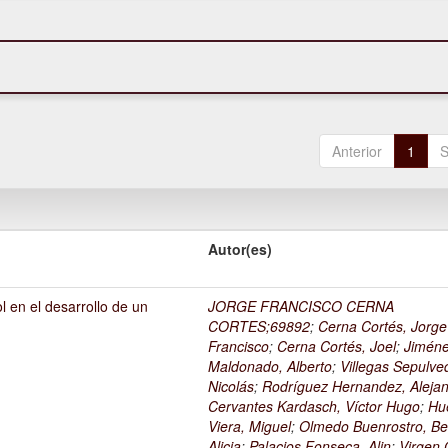
Anterior
1
S
Autor(es)
l en el desarrollo de un
JORGE FRANCISCO CERNA
1
CORTES;69892
;
Cerna Cortés, Jorge
Francisco
;
Cerna Cortés, Joel
;
Jimén
Maldonado, Alberto
;
Villegas Sepulve
Nicolás
;
Rodríguez Hernandez, Alejan
Cervantes Kardasch, Víctor Hugo
;
Hu
Viera, Miguel
;
Olmedo Buenrostro, Be
Alicia
;
Palacios Fonseca, Alin
;
Virgen O