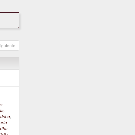
iguiente
ez
da,
drina
;
erta
rtha
rtiz,