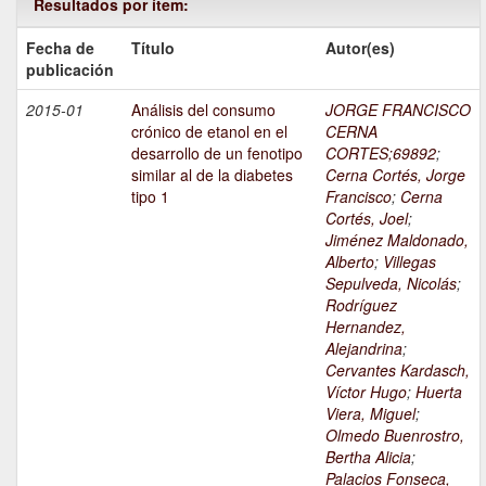
Resultados por ítem:
Fecha de
Título
Autor(es)
publicación
2015-01
Análisis del consumo
JORGE FRANCISCO
crónico de etanol en el
CERNA
desarrollo de un fenotipo
CORTES;69892
;
similar al de la diabetes
Cerna Cortés, Jorge
tipo 1
Francisco
;
Cerna
Cortés, Joel
;
Jiménez Maldonado,
Alberto
;
Villegas
Sepulveda, Nicolás
;
Rodríguez
Hernandez,
Alejandrina
;
Cervantes Kardasch,
Víctor Hugo
;
Huerta
Viera, Miguel
;
Olmedo Buenrostro,
Bertha Alicia
;
Palacios Fonseca,