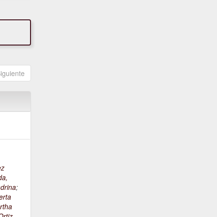
iguiente
ez
da,
drina
;
erta
rtha
rtiz,