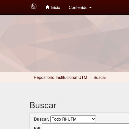
Inicio
Contenido
Skip
navigation
Repositorio Institucional UTM
/
Buscar
Buscar
Buscar:
por