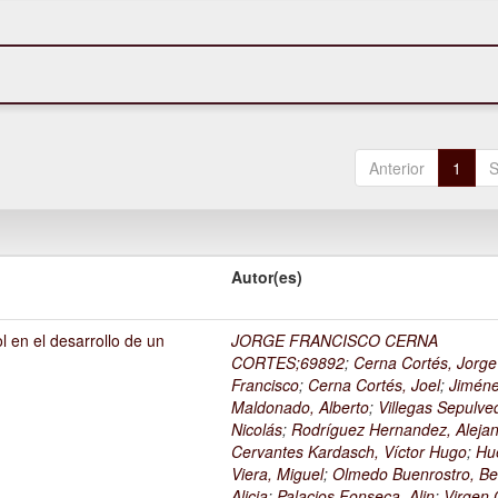
Anterior
1
S
Autor(es)
l en el desarrollo de un
JORGE FRANCISCO CERNA
1
CORTES;69892
;
Cerna Cortés, Jorge
Francisco
;
Cerna Cortés, Joel
;
Jimén
Maldonado, Alberto
;
Villegas Sepulve
Nicolás
;
Rodríguez Hernandez, Alejan
Cervantes Kardasch, Víctor Hugo
;
Hu
Viera, Miguel
;
Olmedo Buenrostro, Be
Alicia
;
Palacios Fonseca, Alin
;
Virgen O