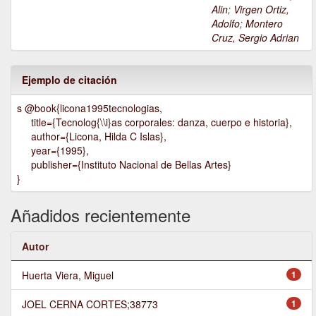
Alin
;
Virgen Ortiz,
Adolfo
;
Montero
Cruz, Sergio Adrian
Ejemplo de citación
s @book{licona1995tecnologias,
title={Tecnolog{\\i}as corporales: danza, cuerpo e historia},
author={Licona, Hilda C Islas},
year={1995},
publisher={Instituto Nacional de Bellas Artes}
}
Añadidos recientemente
Autor
Huerta Viera, Miguel
1
JOEL CERNA CORTES;38773
1