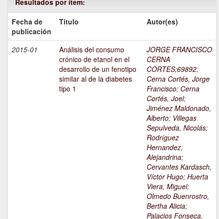
Resultados por ítem:
Fecha de
Título
Autor(es)
publicación
2015-01
Análisis del consumo
JORGE FRANCISCO
crónico de etanol en el
CERNA
desarrollo de un fenotipo
CORTES;69892
;
similar al de la diabetes
Cerna Cortés, Jorge
tipo 1
Francisco
;
Cerna
Cortés, Joel
;
Jiménez Maldonado,
Alberto
;
Villegas
Sepulveda, Nicolás
;
Rodríguez
Hernandez,
Alejandrina
;
Cervantes Kardasch,
Víctor Hugo
;
Huerta
Viera, Miguel
;
Olmedo Buenrostro,
Bertha Alicia
;
Palacios Fonseca,