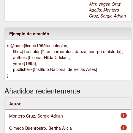
Alin
;
Virgen Ortiz,
Adolfo
;
Montero
Cruz, Sergio Adrian
Ejemplo de citación
s @book{licona1995tecnologias,
title={Tecnolog{\\i}as corporales: danza, cuerpo e historia},
author={Licona, Hilda C Islas},
year={1995},
publisher={Instituto Nacional de Bellas Artes}
}
Añadidos recientemente
Autor
Montero Cruz, Sergio Adrian
1
Olmedo Buenrostro, Bertha Alicia
1