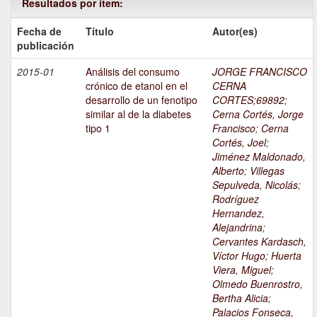
Resultados por ítem:
Fecha de
Título
Autor(es)
publicación
2015-01
Análisis del consumo
JORGE FRANCISCO
crónico de etanol en el
CERNA
desarrollo de un fenotipo
CORTES;69892
;
similar al de la diabetes
Cerna Cortés, Jorge
tipo 1
Francisco
;
Cerna
Cortés, Joel
;
Jiménez Maldonado,
Alberto
;
Villegas
Sepulveda, Nicolás
;
Rodríguez
Hernandez,
Alejandrina
;
Cervantes Kardasch,
Víctor Hugo
;
Huerta
Viera, Miguel
;
Olmedo Buenrostro,
Bertha Alicia
;
Palacios Fonseca,