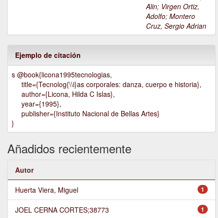
Alin
;
Virgen Ortiz,
Adolfo
;
Montero
Cruz, Sergio Adrian
Ejemplo de citación
s @book{licona1995tecnologias,
title={Tecnolog{\\i}as corporales: danza, cuerpo e historia},
author={Licona, Hilda C Islas},
year={1995},
publisher={Instituto Nacional de Bellas Artes}
}
Añadidos recientemente
Autor
Huerta Viera, Miguel
1
JOEL CERNA CORTES;38773
1