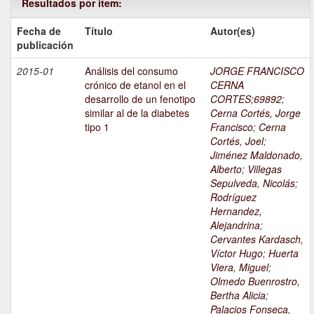
Resultados por ítem:
Fecha de
Título
Autor(es)
publicación
2015-01
Análisis del consumo
JORGE FRANCISCO
crónico de etanol en el
CERNA
desarrollo de un fenotipo
CORTES;69892
;
similar al de la diabetes
Cerna Cortés, Jorge
tipo 1
Francisco
;
Cerna
Cortés, Joel
;
Jiménez Maldonado,
Alberto
;
Villegas
Sepulveda, Nicolás
;
Rodríguez
Hernandez,
Alejandrina
;
Cervantes Kardasch,
Víctor Hugo
;
Huerta
Viera, Miguel
;
Olmedo Buenrostro,
Bertha Alicia
;
Palacios Fonseca,