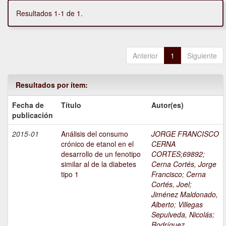
Resultados 1-1 de 1.
Anterior
1
Siguiente
Resultados por ítem:
Fecha de
Título
Autor(es)
publicación
2015-01
Análisis del consumo
JORGE FRANCISCO
crónico de etanol en el
CERNA
desarrollo de un fenotipo
CORTES;69892
;
similar al de la diabetes
Cerna Cortés, Jorge
tipo 1
Francisco
;
Cerna
Cortés, Joel
;
Jiménez Maldonado,
Alberto
;
Villegas
Sepulveda, Nicolás
;
Rodríguez