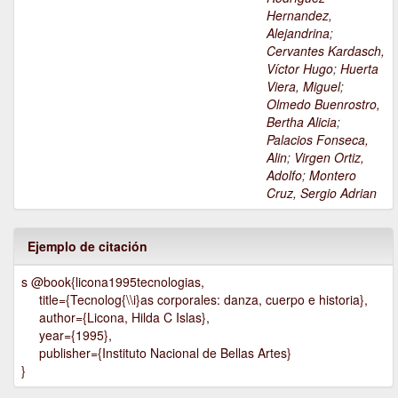
Hernandez,
Alejandrina
;
Cervantes Kardasch,
Víctor Hugo
;
Huerta
Viera, Miguel
;
Olmedo Buenrostro,
Bertha Alicia
;
Palacios Fonseca,
Alin
;
Virgen Ortiz,
Adolfo
;
Montero
Cruz, Sergio Adrian
Ejemplo de citación
s @book{licona1995tecnologias,
title={Tecnolog{\\i}as corporales: danza, cuerpo e historia},
author={Licona, Hilda C Islas},
year={1995},
publisher={Instituto Nacional de Bellas Artes}
}