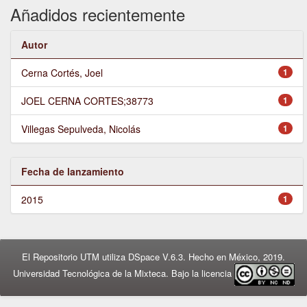
Añadidos recientemente
Autor
Cerna Cortés, Joel
1
JOEL CERNA CORTES;38773
1
Villegas Sepulveda, Nicolás
1
Fecha de lanzamiento
2015
1
El Repositorio UTM utiliza DSpace V.6.3. Hecho en México, 2019.
Universidad Tecnológica de la Mixteca. Bajo la licencia