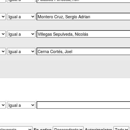
En orden
Autor/registro