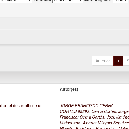
Anterior
1
S
Autor(es)
l en el desarrollo de un
JORGE FRANCISCO CERNA
1
CORTES;69892
;
Cerna Cortés, Jorge
Francisco
;
Cerna Cortés, Joel
;
Jimén
Maldonado, Alberto
;
Villegas Sepulve
Nicolás
;
Rodríguez Hernandez, Alejan