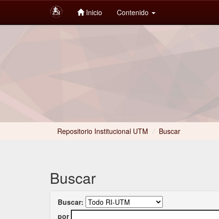
Inicio
Contenido
Skip
navigation
Repositorio Institucional UTM
/
Buscar
Buscar
Buscar:
por