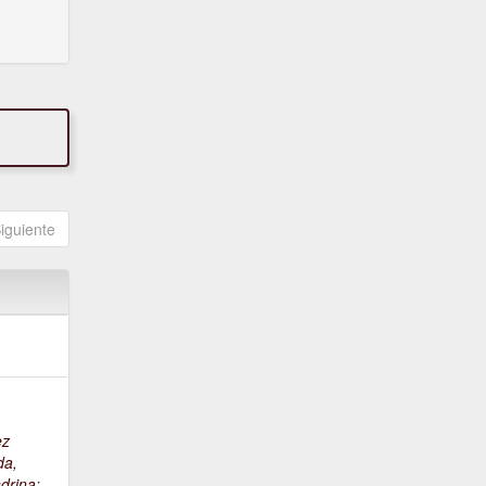
iguiente
ez
da,
drina
;