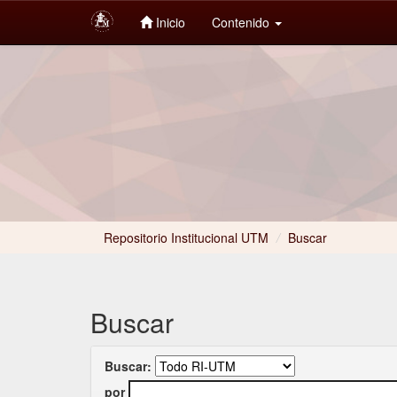
Inicio
Contenido
Skip
navigation
Repositorio Institucional UTM
/
Buscar
Buscar
Buscar:
por