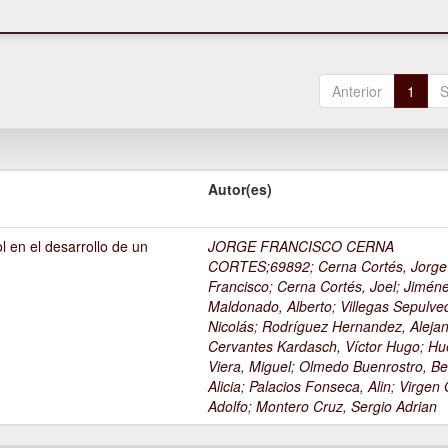
Anterior
1
S
Autor(es)
l en el desarrollo de un
JORGE FRANCISCO CERNA
1
CORTES;69892
;
Cerna Cortés, Jorge
Francisco
;
Cerna Cortés, Joel
;
Jimén
Maldonado, Alberto
;
Villegas Sepulve
Nicolás
;
Rodríguez Hernandez, Alejan
Cervantes Kardasch, Víctor Hugo
;
Hu
Viera, Miguel
;
Olmedo Buenrostro, Be
Alicia
;
Palacios Fonseca, Alin
;
Virgen O
Adolfo
;
Montero Cruz, Sergio Adrian