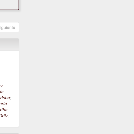
iguiente
ez
da,
drina
;
erta
rtha
rtiz,