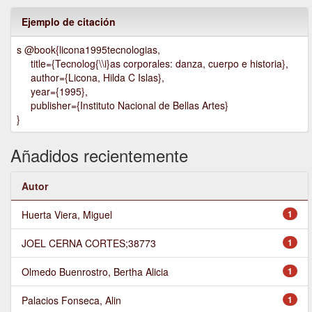
Ejemplo de citación
s @book{licona1995tecnologias,
title={Tecnolog{\\i}as corporales: danza, cuerpo e historia},
author={Licona, Hilda C Islas},
year={1995},
publisher={Instituto Nacional de Bellas Artes}
}
Añadidos recientemente
Autor
Huerta Viera, Miguel
1
JOEL CERNA CORTES;38773
1
Olmedo Buenrostro, Bertha Alicia
1
Palacios Fonseca, Alin
1