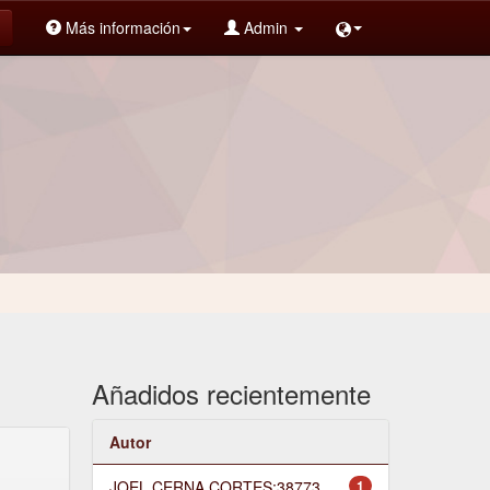
Más información
Admin
Añadidos recientemente
Autor
JOEL CERNA CORTES;38773
1