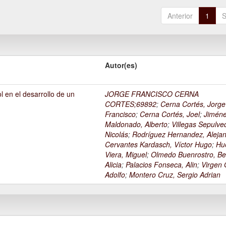
Anterior
1
S
Autor(es)
l en el desarrollo de un
JORGE FRANCISCO CERNA
1
CORTES;69892
;
Cerna Cortés, Jorge
Francisco
;
Cerna Cortés, Joel
;
Jimén
Maldonado, Alberto
;
Villegas Sepulve
Nicolás
;
Rodríguez Hernandez, Alejan
Cervantes Kardasch, Víctor Hugo
;
Hu
Viera, Miguel
;
Olmedo Buenrostro, Be
Alicia
;
Palacios Fonseca, Alin
;
Virgen O
Adolfo
;
Montero Cruz, Sergio Adrian