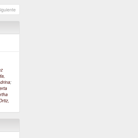
iguiente
ez
da,
drina
;
erta
rtha
rtiz,