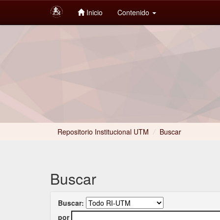
Inicio
Contenido
Skip
navigation
Repositorio Institucional UTM
/
Buscar
Buscar
Buscar:
por