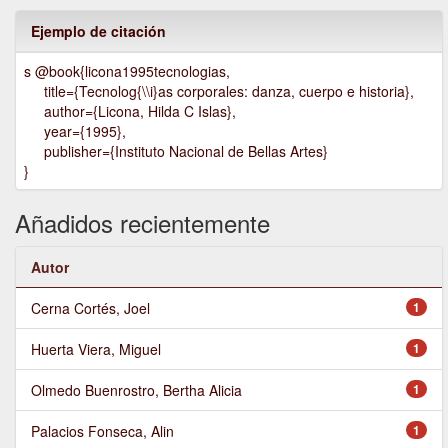
Ejemplo de citación
s @book{licona1995tecnologias,
title={Tecnolog{\\i}as corporales: danza, cuerpo e historia},
author={Licona, Hilda C Islas},
year={1995},
publisher={Instituto Nacional de Bellas Artes}
}
Añadidos recientemente
Autor
Cerna Cortés, Joel
1
Huerta Viera, Miguel
1
Olmedo Buenrostro, Bertha Alicia
1
Palacios Fonseca, Alin
1