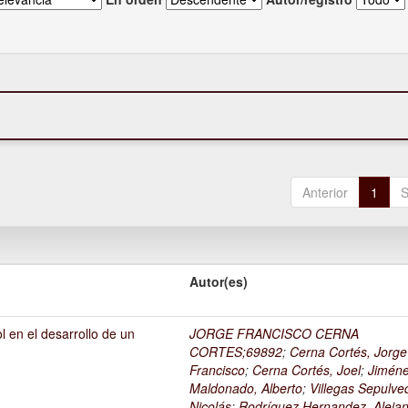
Anterior
1
S
Autor(es)
l en el desarrollo de un
JORGE FRANCISCO CERNA
1
CORTES;69892
;
Cerna Cortés, Jorge
Francisco
;
Cerna Cortés, Joel
;
Jimén
Maldonado, Alberto
;
Villegas Sepulve
Nicolás
;
Rodríguez Hernandez, Alejan