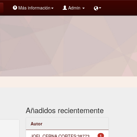
Más información
Admin
Añadidos recientemente
Autor
JOEL CERNA CORTES;38773
1