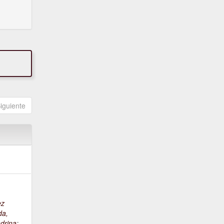
iguiente
ez
da,
drina
;