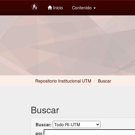
Inicio
Contenido
Skip
navigation
Repositorio Institucional UTM
/
Buscar
Buscar
Buscar:
por