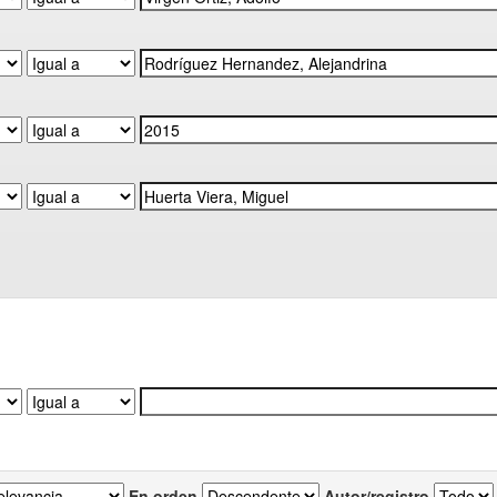
En orden
Autor/registro