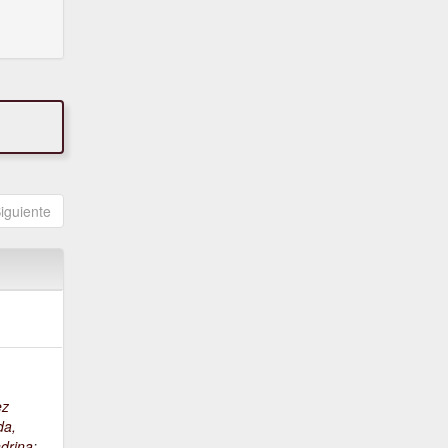
iguiente
ez
da,
drina
;