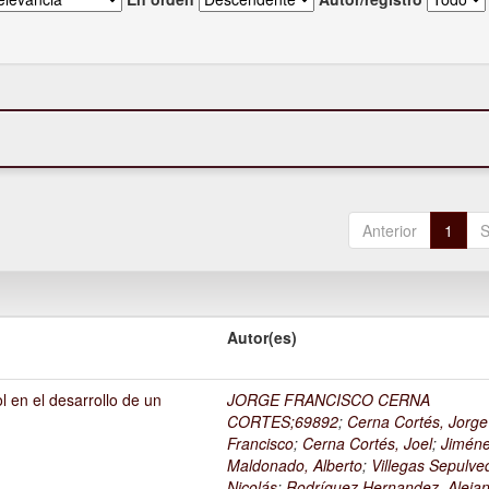
Anterior
1
S
Autor(es)
l en el desarrollo de un
JORGE FRANCISCO CERNA
1
CORTES;69892
;
Cerna Cortés, Jorge
Francisco
;
Cerna Cortés, Joel
;
Jimén
Maldonado, Alberto
;
Villegas Sepulve
Nicolás
;
Rodríguez Hernandez, Alejan