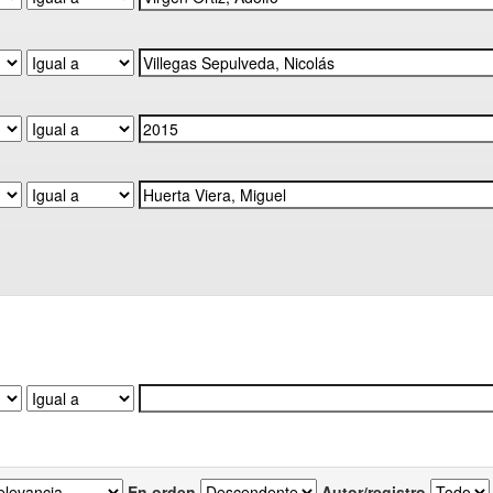
En orden
Autor/registro