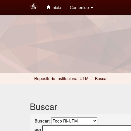
Inicio
Contenido
Skip
navigation
Repositorio Institucional UTM
/
Buscar
Buscar
Buscar:
por