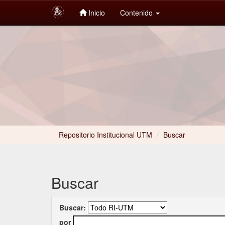
Inicio
Contenido
Skip
navigation
Repositorio Institucional UTM
/
Buscar
Buscar
Buscar:
por