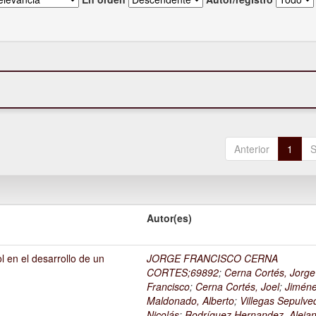
Anterior
1
S
Autor(es)
l en el desarrollo de un
JORGE FRANCISCO CERNA
1
CORTES;69892
;
Cerna Cortés, Jorge
Francisco
;
Cerna Cortés, Joel
;
Jimén
Maldonado, Alberto
;
Villegas Sepulve
Nicolás
;
Rodríguez Hernandez, Alejan