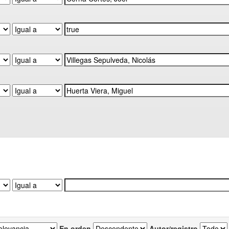
En orden
Autor/registro