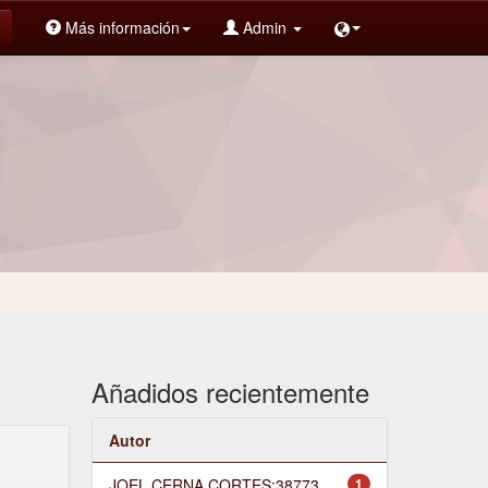
Más información
Admin
Añadidos recientemente
Autor
JOEL CERNA CORTES;38773
1