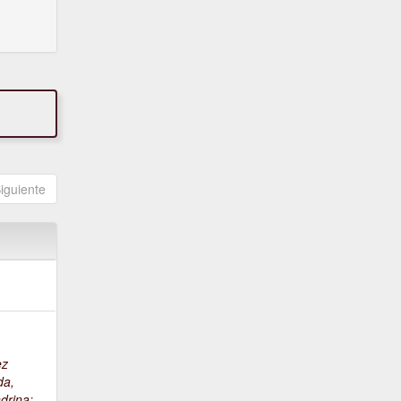
iguiente
ez
da,
drina
;