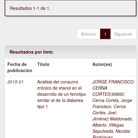
Resultados 1-1 de 1.
Anterior
1
Siguiente
Resultados por ítem:
Fecha de
Título
Autor(es)
publicación
2015-01
Análisis del consumo
JORGE FRANCISCO
crónico de etanol en el
CERNA
desarrollo de un fenotipo
CORTES;69892
;
similar al de la diabetes
Cerna Cortés, Jorge
tipo 1
Francisco
;
Cerna
Cortés, Joel
;
Jiménez Maldonado,
Alberto
;
Villegas
Sepulveda, Nicolás
;
Rodríguez