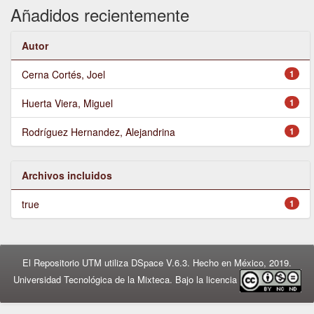
Añadidos recientemente
Autor
Cerna Cortés, Joel
1
Huerta Viera, Miguel
1
Rodríguez Hernandez, Alejandrina
1
Archivos incluidos
true
1
El Repositorio UTM utiliza DSpace V.6.3. Hecho en México, 2019.
Universidad Tecnológica de la Mixteca. Bajo la licencia