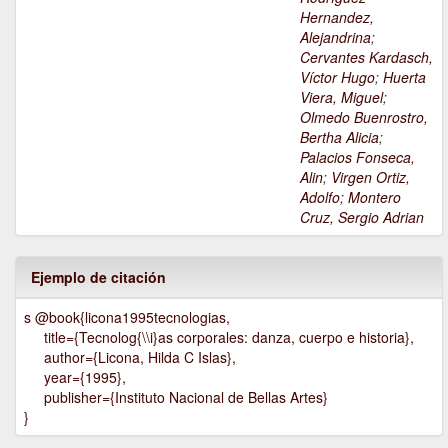
Hernandez,
Alejandrina
;
Cervantes Kardasch,
Víctor Hugo
;
Huerta
Viera, Miguel
;
Olmedo Buenrostro,
Bertha Alicia
;
Palacios Fonseca,
Alin
;
Virgen Ortiz,
Adolfo
;
Montero
Cruz, Sergio Adrian
Ejemplo de citación
s @book{licona1995tecnologias,
title={Tecnolog{\\i}as corporales: danza, cuerpo e historia},
author={Licona, Hilda C Islas},
year={1995},
publisher={Instituto Nacional de Bellas Artes}
}