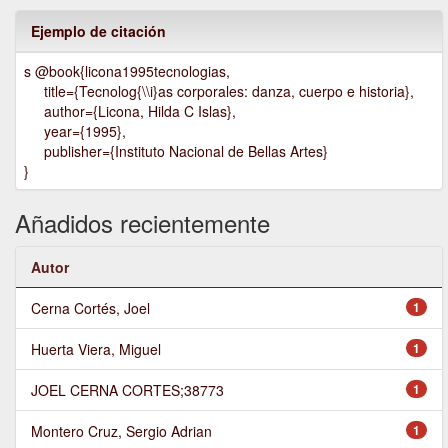
Ejemplo de citación
s @book{licona1995tecnologias,
title={Tecnolog{\\i}as corporales: danza, cuerpo e historia},
author={Licona, Hilda C Islas},
year={1995},
publisher={Instituto Nacional de Bellas Artes}
}
Añadidos recientemente
Autor
Cerna Cortés, Joel
1
Huerta Viera, Miguel
1
JOEL CERNA CORTES;38773
1
Montero Cruz, Sergio Adrian
1