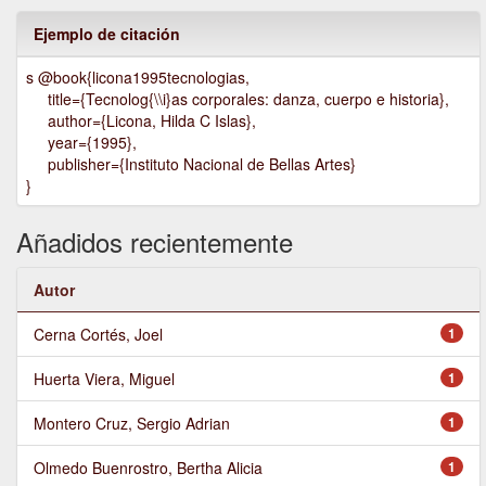
Ejemplo de citación
s @book{licona1995tecnologias,
title={Tecnolog{\\i}as corporales: danza, cuerpo e historia},
author={Licona, Hilda C Islas},
year={1995},
publisher={Instituto Nacional de Bellas Artes}
}
Añadidos recientemente
Autor
Cerna Cortés, Joel
1
Huerta Viera, Miguel
1
Montero Cruz, Sergio Adrian
1
Olmedo Buenrostro, Bertha Alicia
1