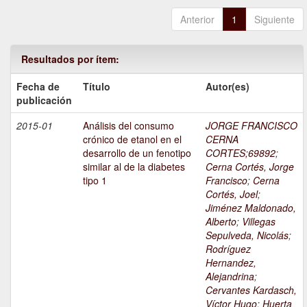
Anterior
1
Siguiente
Resultados por ítem:
Fecha de
Título
Autor(es)
publicación
2015-01
Análisis del consumo
JORGE FRANCISCO
crónico de etanol en el
CERNA
desarrollo de un fenotipo
CORTES;69892
;
similar al de la diabetes
Cerna Cortés, Jorge
tipo 1
Francisco
;
Cerna
Cortés, Joel
;
Jiménez Maldonado,
Alberto
;
Villegas
Sepulveda, Nicolás
;
Rodríguez
Hernandez,
Alejandrina
;
Cervantes Kardasch,
Víctor Hugo
;
Huerta