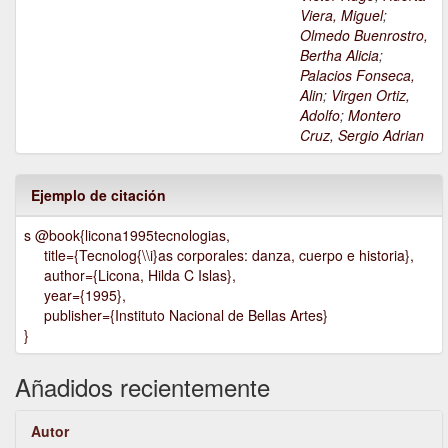
Viera, Miguel
;
Olmedo Buenrostro,
Bertha Alicia
;
Palacios Fonseca,
Alin
;
Virgen Ortiz,
Adolfo
;
Montero
Cruz, Sergio Adrian
Ejemplo de citación
s @book{licona1995tecnologias,
title={Tecnolog{\\i}as corporales: danza, cuerpo e historia},
author={Licona, Hilda C Islas},
year={1995},
publisher={Instituto Nacional de Bellas Artes}
}
Añadidos recientemente
Autor