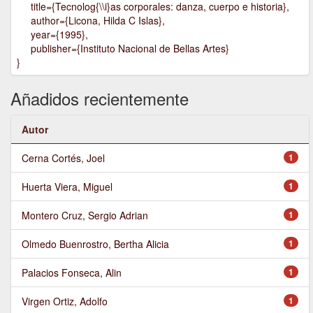
title={Tecnolog{\\i}as corporales: danza, cuerpo e historia},
author={Licona, Hilda C Islas},
year={1995},
publisher={Instituto Nacional de Bellas Artes}
}
Añadidos recientemente
Autor
Cerna Cortés, Joel
1
Huerta Viera, Miguel
1
Montero Cruz, Sergio Adrian
1
Olmedo Buenrostro, Bertha Alicia
1
Palacios Fonseca, Alin
1
Virgen Ortiz, Adolfo
1