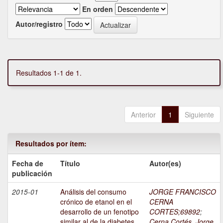
En orden
Autor/registro
Resultados 1-1 de 1.
Anterior
1
Siguiente
Resultados por ítem:
Fecha de
Título
Autor(es)
publicación
2015-01
Análisis del consumo
JORGE FRANCISCO
crónico de etanol en el
CERNA
desarrollo de un fenotipo
CORTES;69892
;
similar al de la diabetes
Cerna Cortés, Jorge