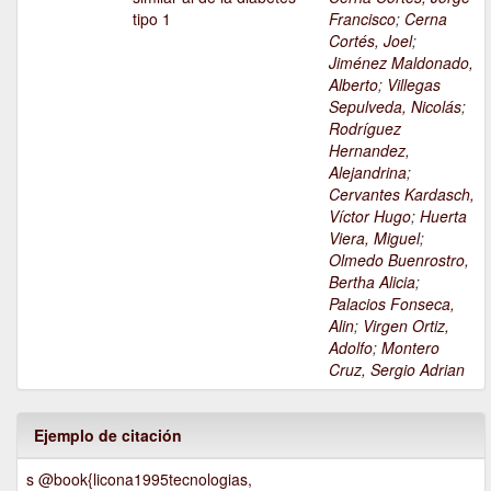
tipo 1
Francisco
;
Cerna
Cortés, Joel
;
Jiménez Maldonado,
Alberto
;
Villegas
Sepulveda, Nicolás
;
Rodríguez
Hernandez,
Alejandrina
;
Cervantes Kardasch,
Víctor Hugo
;
Huerta
Viera, Miguel
;
Olmedo Buenrostro,
Bertha Alicia
;
Palacios Fonseca,
Alin
;
Virgen Ortiz,
Adolfo
;
Montero
Cruz, Sergio Adrian
Ejemplo de citación
s @book{licona1995tecnologias,