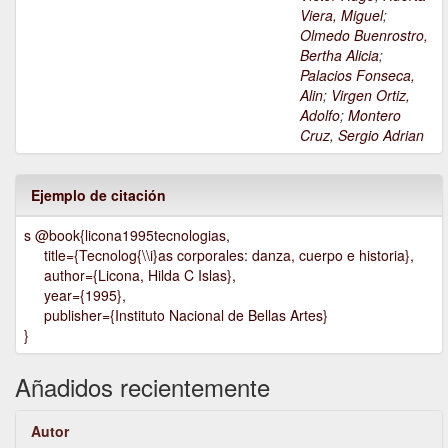
Viera, Miguel
;
Olmedo Buenrostro,
Bertha Alicia
;
Palacios Fonseca,
Alin
;
Virgen Ortiz,
Adolfo
;
Montero
Cruz, Sergio Adrian
Ejemplo de citación
s @book{licona1995tecnologias,
title={Tecnolog{\\i}as corporales: danza, cuerpo e historia},
author={Licona, Hilda C Islas},
year={1995},
publisher={Instituto Nacional de Bellas Artes}
}
Añadidos recientemente
Autor