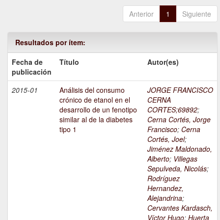
Anterior
1
Siguiente
Resultados por ítem:
Fecha de
Título
Autor(es)
publicación
2015-01
Análisis del consumo
JORGE FRANCISCO
crónico de etanol en el
CERNA
desarrollo de un fenotipo
CORTES;69892
;
similar al de la diabetes
Cerna Cortés, Jorge
tipo 1
Francisco
;
Cerna
Cortés, Joel
;
Jiménez Maldonado,
Alberto
;
Villegas
Sepulveda, Nicolás
;
Rodríguez
Hernandez,
Alejandrina
;
Cervantes Kardasch,
Víctor Hugo
;
Huerta