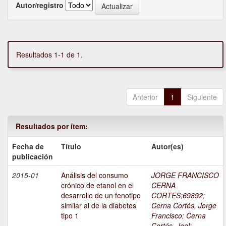
Autor/registro
Resultados 1-1 de 1.
Anterior
1
Siguiente
Resultados por ítem:
Fecha de
Título
Autor(es)
publicación
2015-01
Análisis del consumo
JORGE FRANCISCO
crónico de etanol en el
CERNA
desarrollo de un fenotipo
CORTES;69892
;
similar al de la diabetes
Cerna Cortés, Jorge
tipo 1
Francisco
;
Cerna
Cortés, Joel
;