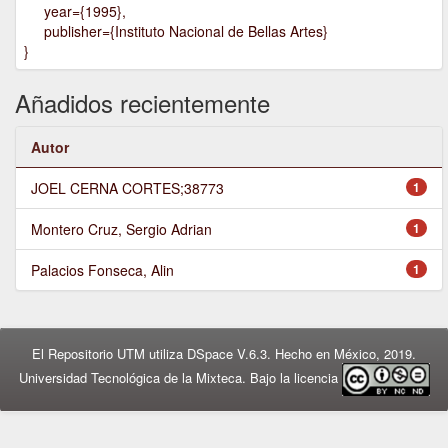
year={1995},
publisher={Instituto Nacional de Bellas Artes}
}
Añadidos recientemente
Autor
JOEL CERNA CORTES;38773
1
Montero Cruz, Sergio Adrian
1
Palacios Fonseca, Alin
1
El Repositorio UTM utiliza DSpace V.6.3. Hecho en México, 2019.
Universidad Tecnológica de la Mixteca. Bajo la licencia