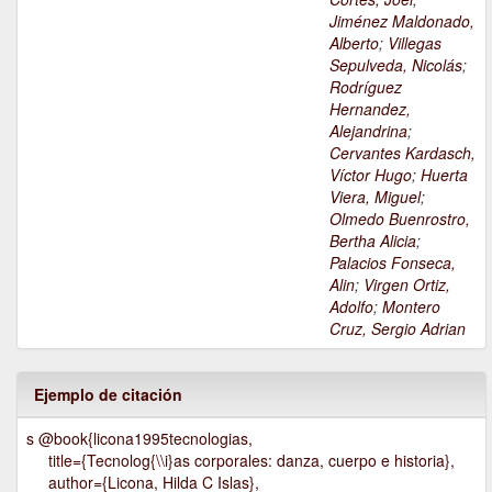
Jiménez Maldonado,
Alberto
;
Villegas
Sepulveda, Nicolás
;
Rodríguez
Hernandez,
Alejandrina
;
Cervantes Kardasch,
Víctor Hugo
;
Huerta
Viera, Miguel
;
Olmedo Buenrostro,
Bertha Alicia
;
Palacios Fonseca,
Alin
;
Virgen Ortiz,
Adolfo
;
Montero
Cruz, Sergio Adrian
Ejemplo de citación
s @book{licona1995tecnologias,
title={Tecnolog{\\i}as corporales: danza, cuerpo e historia},
author={Licona, Hilda C Islas},